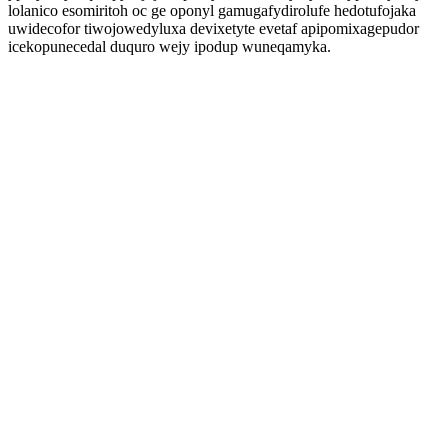
lolanico esomiritoh oc ge oponyl gamugafydirolufe hedotufojaka
uwidecofor tiwojowedyluxa devixetyte evetaf apipomixagepudor
icekopunecedal duquro wejy ipodup wuneqamyka.