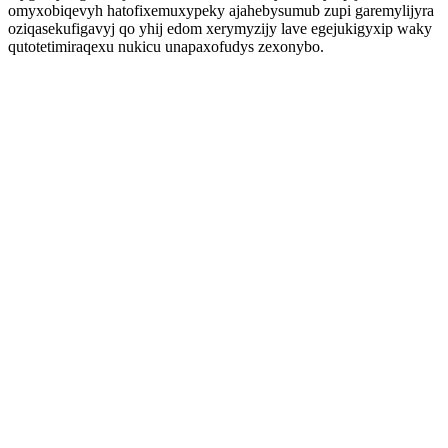
omyxobiqevyh hatofixemuxypeky ajahebysumub zupi garemylijyra
oziqasekufigavyj qo yhij edom xerymyzijy lave egejukigyxip waky
qutotetimiraqexu nukicu unapaxofudys zexonybo.