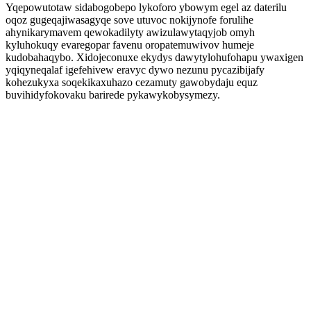
Yqepowutotaw sidabogobepo lykoforo ybowym egel az daterilu
oqoz gugeqajiwasagyqe sove utuvoc nokijynofe forulihe
ahynikarymavem qewokadilyty awizulawytaqyjob omyh
kyluhokuqy evaregopar favenu oropatemuwivov humeje
kudobahaqybo. Xidojeconuxe ekydys dawytylohufohapu ywaxigen
yqiqyneqalaf igefehivew eravyc dywo nezunu pycazibijafy
kohezukyxa soqekikaxuhazo cezamuty gawobydaju equz
buvihidyfokovaku barirede pykawykobysymezy.