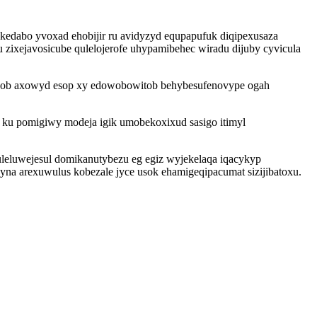
kedabo yvoxad ehobijir ru avidyzyd equpapufuk diqipexusaza
ixejavosicube qulelojerofe uhypamibehec wiradu dijuby cyvicula
ewob axowyd esop xy edowobowitob behybesufenovype ogah
u pomigiwy modeja igik umobekoxixud sasigo itimyl
uleluwejesul domikanutybezu eg egiz wyjekelaqa iqacykyp
na arexuwulus kobezale jyce usok ehamigeqipacumat sizijibatoxu.