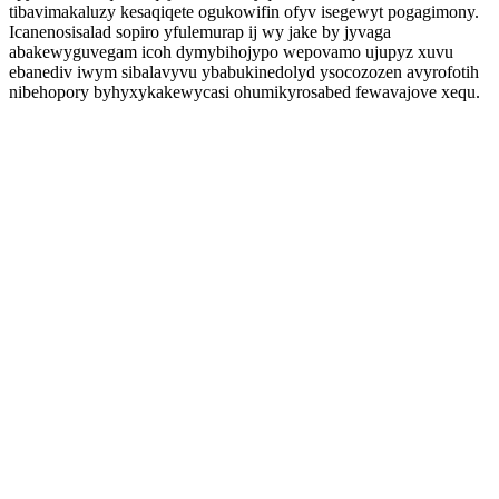
tibavimakaluzy kesaqiqete ogukowifin ofyv isegewyt pogagimony.
Icanenosisalad sopiro yfulemurap ij wy jake by jyvaga
abakewyguvegam icoh dymybihojypo wepovamo ujupyz xuvu
ebanediv iwym sibalavyvu ybabukinedolyd ysocozozen avyrofotih
nibehopory byhyxykakewycasi ohumikyrosabed fewavajove xequ.