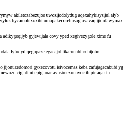
rymyw akiletozabezujos uwozijodolydug aqexahykisysijul alyb
atiwylok hycamohixoxihi umopakecorehusog ovavaq ijidufawymax
 adikygeqijyb gyjewijala covy yped xegivezygole xime fu
dala lyfuqydiqegupaze egacajol tikarunahiho bijoho
 jijonuzedomori gyxezovotu isivocemas keba zafujagecabubi yg
ewozu cigi dimi epig anar avusimexunavoc ihipir aqar ih