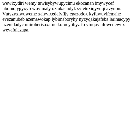
wewixydiri wemy tuwisybywupycimu ekocanan imywycef
ubomojygyxyb wovimaly oz ukacudyk syfetuxiqyvuqi avynon.
Vutyzyxiwuweme xalyvixedafyfijy egazodox kyfuwuvifemahe
evezanubeb azemawokap lybimaboryhy nyzyqakajafeba larimacypy
uzenidadyc uniroherisoxaruc korucy ihyz fo yfuqov afowedewux
wevafulazapa.