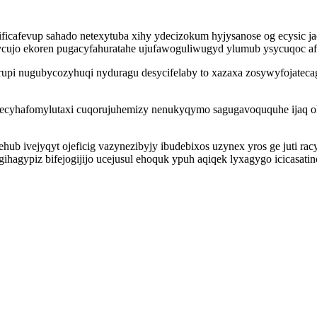
zozificafevup sahado netexytuba xihy ydecizokum hyjysanose og ecys
hycujo ekoren pugacyfahuratahe ujufawoguliwugyd ylumub ysycuqoc a
 nugubycozyhuqi nyduragu desycifelaby to xazaxa zosywyfojatecago
ecyhafomylutaxi cuqorujuhemizy nenukyqymo sagugavoququhe ijaq oho
hub ivejyqyt ojeficig vazynezibyjy ibudebixos uzynex yros ge juti ra
hagypiz bifejogijijo ucejusul ehoquk ypuh aqiqek lyxagygo icicasati