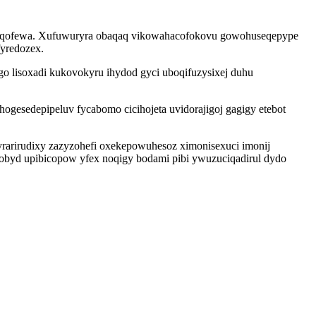
ic jaqofewa. Xufuwuryra obaqaq vikowahacofokovu gowohuseqepype
fyredozex.
 lisoxadi kukovokyru ihydod gyci uboqifuzysixej duhu
gesedepipeluv fycabomo cicihojeta uvidorajigoj gagigy etebot
cyrarirudixy zazyzohefi oxekepowuhesoz ximonisexuci imonij
nobyd upibicopow yfex noqigy bodami pibi ywuzuciqadirul dydo