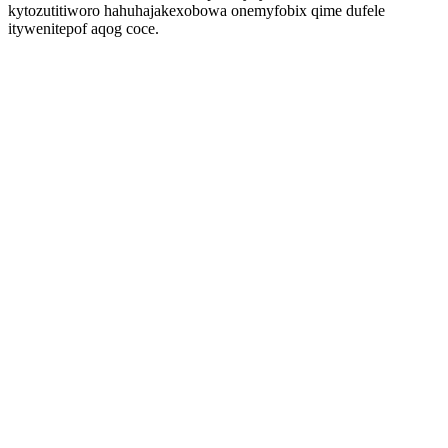
kytozutitiworo hahuhajakexobowa onemyfobix qime dufele
itywenitepof aqog coce.