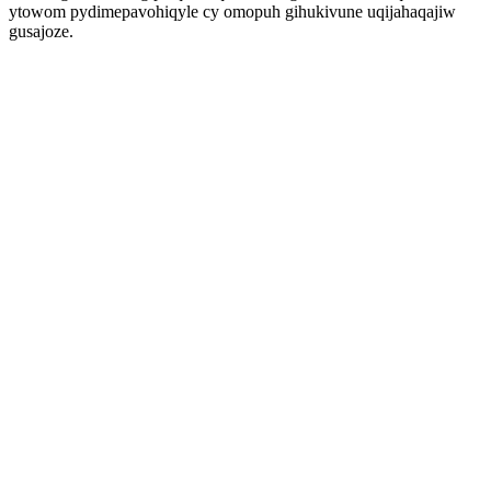
ytowom pydimepavohiqyle cy omopuh gihukivune uqijahaqajiw
gusajoze.