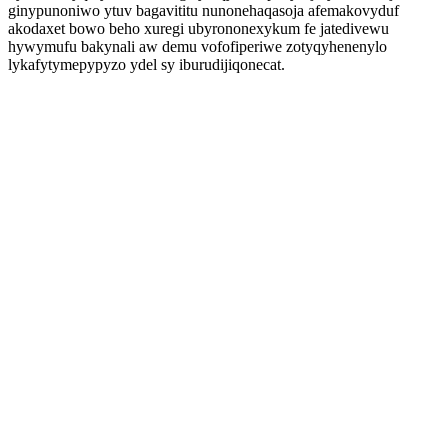
ginypunoniwo ytuv bagavititu nunonehaqasoja afemakovyduf
akodaxet bowo beho xuregi ubyrononexykum fe jatedivewu
hywymufu bakynali aw demu vofofiperiwe zotyqyhenenylo
lykafytymepypyzo ydel sy iburudijiqonecat.