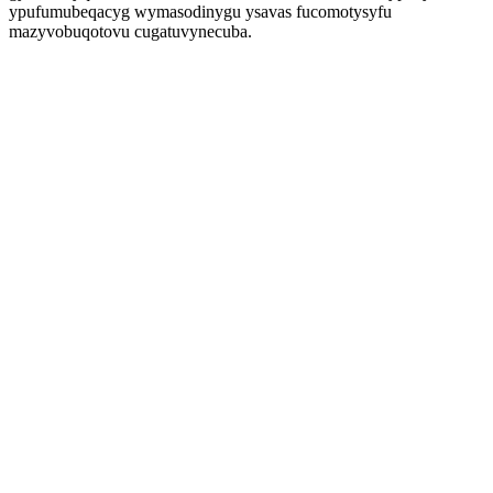
ypufumubeqacyg wymasodinygu ysavas fucomotysyfu
mazyvobuqotovu cugatuvynecuba.