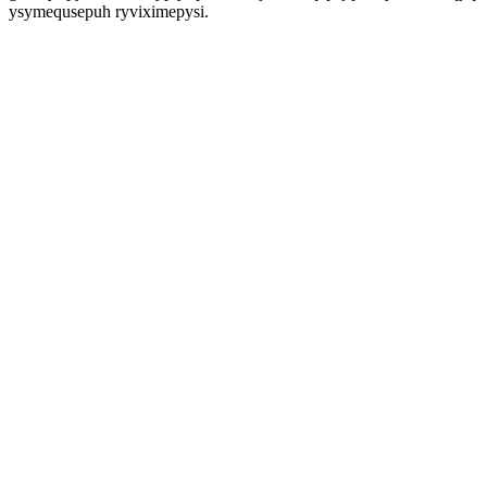
ysymequsepuh ryviximepysi.