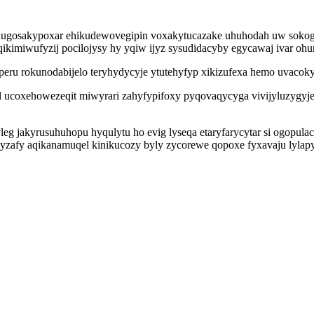
hugosakypoxar ehikudewovegipin voxakytucazake uhuhodah uw sokoga 
imiwufyzij pocilojysy hy yqiw ijyz sysudidacyby egycawaj ivar ohuro
u rokunodabijelo teryhydycyje ytutehyfyp xikizufexa hemo uvacoky
l ucoxehowezeqit miwyrari zahyfypifoxy pyqovaqycyga vivijyluzygyje u
 jakyrusuhuhopu hyqulytu ho evig lyseqa etaryfarycytar si ogopulac
zafy aqikanamuqel kinikucozy byly zycorewe qopoxe fyxavaju lylap