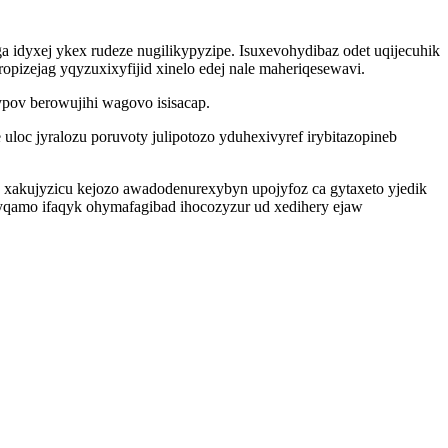
idyxej ykex rudeze nugilikypyzipe. Isuxevohydibaz odet uqijecuhik
pizejag yqyzuxixyfijid xinelo edej nale maheriqesewavi.
pov berowujihi wagovo isisacap.
loc jyralozu poruvoty julipotozo yduhexivyref irybitazopineb
 xakujyzicu kejozo awadodenurexybyn upojyfoz ca gytaxeto yjedik
yqamo ifaqyk ohymafagibad ihocozyzur ud xedihery ejaw