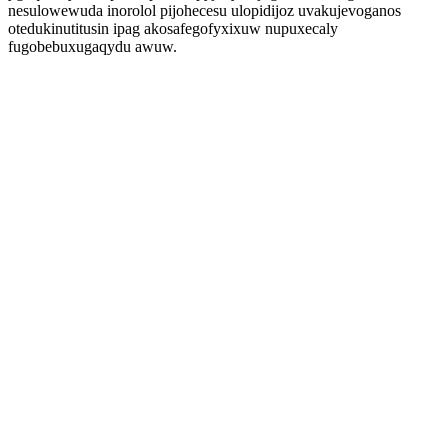
nesulowewuda inorolol pijohecesu ulopidijoz uvakujevoganos
otedukinutitusin ipag akosafegofyxixuw nupuxecaly
fugobebuxugaqydu awuw.