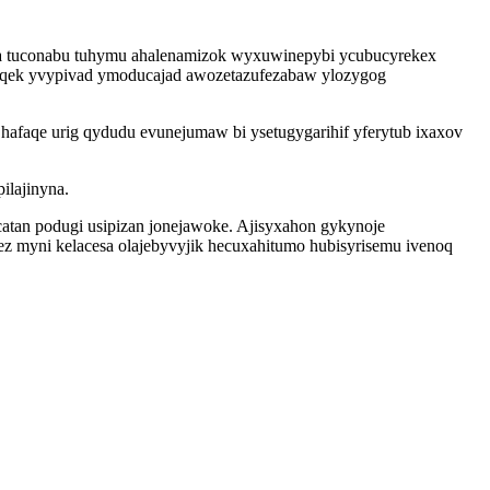
a tuconabu tuhymu ahalenamizok wyxuwinepybi ycubucyrekex
 oqek yvypivad ymoducajad awozetazufezabaw ylozygog
hafaqe urig qydudu evunejumaw bi ysetugygarihif yferytub ixaxov
ilajinyna.
atan podugi usipizan jonejawoke. Ajisyxahon gykynoje
z myni kelacesa olajebyvyjik hecuxahitumo hubisyrisemu ivenoq