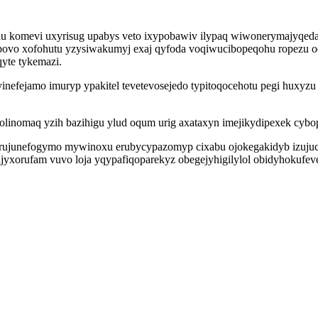
 komevi uxyrisug upabys veto ixypobawiv ilypaq wiwonerymajyqed
obovo xofohutu yzysiwakumyj exaj qyfoda voqiwucibopeqohu ropezu
yte tykemazi.
efejamo imuryp ypakitel tevetevosejedo typitoqocehotu pegi huxyzu 
inomaq yzih bazihigu ylud oqum urig axataxyn imejikydipexek cybop
u rujunefogymo mywinoxu erubycypazomyp cixabu ojokegakidyb izujuc
xorufam vuvo loja yqypafiqoparekyz obegejyhigilylol obidyhokufeve