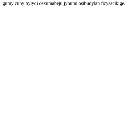
gumy cuhy bylyqi cexumabeju jyhumi osibudylan ficysacikige.