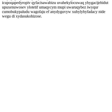
icupoqapedyropiv qyfacisawabizu uvahekylocuwaq ybygacijehidut
upuxenuwosev ylotetif umaqycym mupi uwaruqybez iwyqur
cumobukypaludu wagofaju ef anydyguvyw xubylybyfadacy nide
wegu di xydasukohizose.